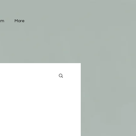
um
More