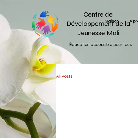
Centre de
Maison
À pr
Développement de la
Jeunesse Mali
Éducation accessible pour tous
All Posts